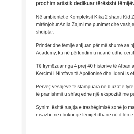
prodhim artistik dedikuar tërësisht fëmijëv
Në ambientet e Kompleksit Kika 2 shanti Kid Zo
mirënjohur Anila Zajmi me punimet dhe veshjet 
shqiptar.
Prindër dhe fëmijë shijuan për më shumë se n
Academy, ku në përfundim u ndanë edhe certifi
Të frymëzuar nga 4 prej 40 historive të Albania
Kërcimi I Nimfave të Apollonisë dhe liqeni is efe
Përveç veshjeve të stampuara në bluzat e tyre 
të pranishmit u shfaq edhe një ekspozitë me pun
Synimi është ruajtja e trashëgimisë sonë jo mat
msazhi më i bukur që fëmijët dhanë në ditën e