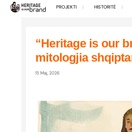
Skip
PROJEKTI
HISTORITË
to
content
“Heritage is our b
mitologjia shqipt
15 Maj, 2026