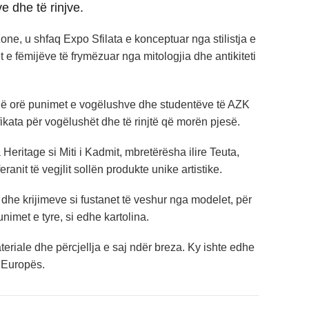
e dhe të rinjve.
ne, u shfaq Expo Sfilata e konceptuar nga stilistja e
e fëmijëve të frymëzuar nga mitologjia dhe antikiteti
jë orë punimet e vogëlushve dhe studentëve të AZK
kata për vogëlushët dhe të rinjtë që morën pjesë.
 Heritage si Miti i Kadmit, mbretërësha ilire Teuta,
ranit të vegjlit sollën produkte unike artistike.
dhe krijimeve si fustanet të veshur nga modelet, për
imet e tyre, si edhe kartolina.
eriale dhe përcjellja e saj ndër breza. Ky ishte edhe
 Europës.