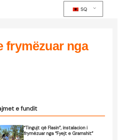
SQ
 e frymëzuar nga
ajmet e fundit
“Tingujt që Flasin”, instalacion i
frymëzuar nga “Fyejt e Gramshit”