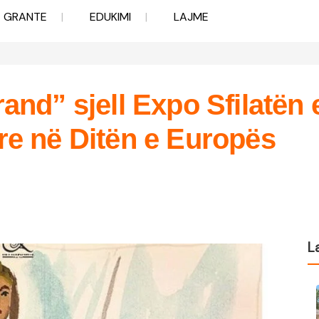
GRANTE
EDUKIMI
LAJME
rand” sjell Expo Sfilatën
are në Ditën e Europës
L