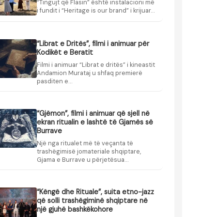
“Tingujt që Flasin” është instalacioni më
i fundit i “Heritage is our brand” i krijuar…
“Librat e Dritës”, filmi i animuar për
Kodikët e Beratit
Filmi i animuar “Librat e dritës” i kineastit
Andamion Murataj u shfaq premierë
pasditen e…
“Gjëmon”, filmi i animuar që sjell në
ekran ritualin e lashtë të Gjamës së
Burrave
Një nga ritualet më të veçanta të
trashëgimisë jomateriale shqiptare,
Gjama e Burrave u përjetësua…
“Këngë dhe Rituale”, suita etno-jazz
që solli trashëgiminë shqiptare në
një gjuhë bashkëkohore