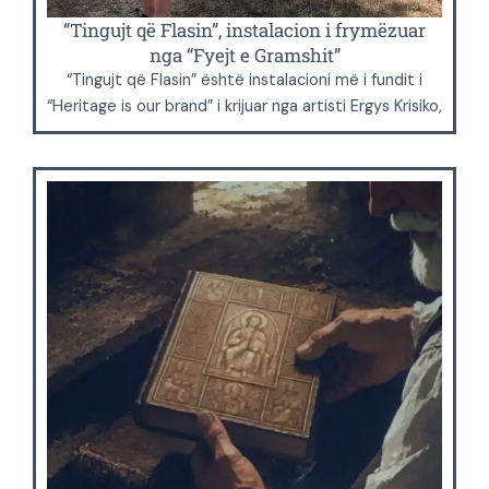
“Tingujt që Flasin”, instalacion i frymëzuar
nga “Fyejt e Gramshit”
“Tingujt që Flasin” është instalacioni më i fundit i
“Heritage is our brand” i krijuar nga artisti Ergys Krisiko,