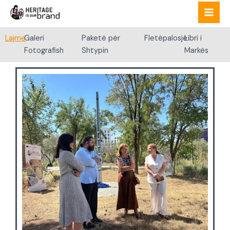
Skip
to
content
Lajme
Galeri
Paketë për
Fletëpalosje
Libri i
Fotografish
Shtypin
Markës
Page
Page
Page
Page