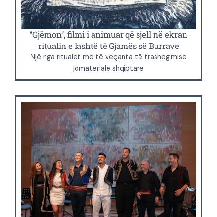
“Gjëmon”, filmi i animuar që sjell në ekran
ritualin e lashtë të Gjamës së Burrave
Një nga ritualet më të veçanta të trashëgimisë
jomateriale shqiptare