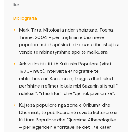
lirë.
Bibliografia
Mark Tirta, Mitologjia ndër shqiptarë, Toena,
Tiranë, 2004 – për trajtimin e besimeve
popullore mbi hapësirat e izoluara dhe ishujt si
vende të mbinatyrshme apo të mallkuara.
Arkivi i Institutit të Kulturës Popullore (vitet
1970–1985), intervista etnografike të
mbledhura në Karaburun, Tragjas dhe Dukat –
përfshijnë rrëfimet lokale mbi Sazanin si ishull “i
ndaluar”, “i heshtur”, dhe “që nuk pranon zë”.
Kujtesa popullore nga zona e Orikumit dhe
Dhërmiut, të publikuara në revista kulturore si
Kultura Popullore dhe Gjurmime Albanologjike
– për legjendën e “dritave në det”, të katër