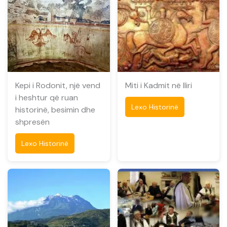
Kepi i Rodonit, një vend
Miti i Kadmit në Iliri
i heshtur që ruan
Lexo Historinë
historinë, besimin dhe
shpresën
Lexo Historinë