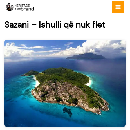
Skip
to
content
Sazani – Ishulli që nuk flet