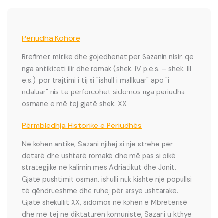
Periudha Kohore
Rrëfimet mitike dhe gojëdhënat për Sazanin nisin që
nga antikiteti ilir dhe romak (shek. IV p.e.s. – shek. III
e.s.), por trajtimi i tij si "ishull i mallkuar" apo "i
ndaluar" nis të përforcohet sidomos nga periudha
osmane e më tej gjatë shek. XX.
Përmbledhja Historike e Periudhës
Në kohën antike, Sazani njihej si një strehë për
detarë dhe ushtarë romakë dhe më pas si pikë
strategjike në kalimin mes Adriatikut dhe Jonit.
Gjatë pushtimit osman, ishulli nuk kishte një popullsi
të qëndrueshme dhe ruhej për arsye ushtarake.
Gjatë shekullit XX, sidomos në kohën e Mbretërisë
dhe më tej në diktaturën komuniste, Sazani u kthye