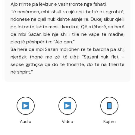
Ajo rrinte pa lëvizur e vështronte nga fshati.
Të nesërmen, mbi ishull ra një shi i beftë e i ngrohtë,
ndonëse në qiell nuk kishte asnjë re. Dukej sikur qielli
po lotonte. Ishte mesi i korrikut. Që atëherë, sa herë
që mbi Sazan bie një shi i tillë në vapë të madhe,
pleqtë pëshpëritin: “Ajo qan.”
Sa herë që mbi Sazan mblidhen re të bardha pa shi,
njerëzit thonë me zë të ulët: “Sazani nuk flet –
sepse gjithçka që do të thoshte, do të na therrte
në shpirt.”
Audio
Video
Kujtim