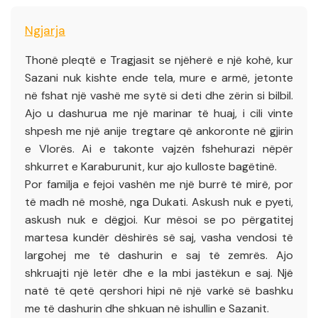
Ngjarja
Thonë pleqtë e Tragjasit se njëherë e një kohë, kur
Sazani nuk kishte ende tela, mure e armë, jetonte
në fshat një vashë me sytë si deti dhe zërin si bilbil.
Ajo u dashurua me një marinar të huaj, i cili vinte
shpesh me një anije tregtare që ankoronte në gjirin
e Vlorës. Ai e takonte vajzën fshehurazi nëpër
shkurret e Karaburunit, kur ajo kulloste bagëtinë.
Por familja e fejoi vashën me një burrë të mirë, por
të madh në moshë, nga Dukati. Askush nuk e pyeti,
askush nuk e dëgjoi. Kur mësoi se po përgatitej
martesa kundër dëshirës së saj, vasha vendosi të
largohej me të dashurin e saj të zemrës. Ajo
shkruajti një letër dhe e la mbi jastëkun e saj. Një
natë të qetë qershori hipi në një varkë së bashku
me të dashurin dhe shkuan në ishullin e Sazanit.