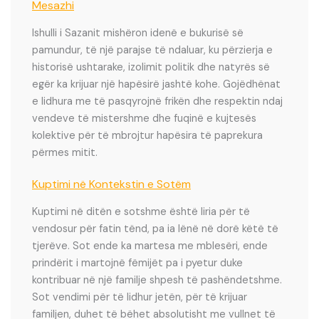
Mesazhi
Ishulli i Sazanit mishëron idenë e bukurisë së
pamundur, të një parajse të ndaluar, ku përzierja e
historisë ushtarake, izolimit politik dhe natyrës së
egër ka krijuar një hapësirë jashtë kohe. Gojëdhënat
e lidhura me të pasqyrojnë frikën dhe respektin ndaj
vendeve të mistershme dhe fuqinë e kujtesës
kolektive për të mbrojtur hapësira të paprekura
përmes mitit.
Kuptimi në Kontekstin e Sotëm
Kuptimi në ditën e sotshme është liria për të
vendosur për fatin tënd, pa ia lënë në dorë këtë të
tjerëve. Sot ende ka martesa me mblesëri, ende
prindërit i martojnë fëmijët pa i pyetur duke
kontribuar në një familje shpesh të pashëndetshme.
Sot vendimi për të lidhur jetën, për të krijuar
familjen, duhet të bëhet absolutisht me vullnet të