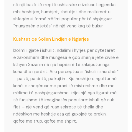
në një bazë të rreptë ushtarake e izoluar. Legjendat
mbi heshtjen, humbjet, zhdukjet dhe mallkimet u
shfaqën si formë rrëfimi popullor për të shpjeguar
“mungesën e jetës” në një vend kaq të bukur.
Kushtet që Sollën Lindjen e Ngjarjes
Izolimi i gjatë i ishullit, ndalimi i hyrjes për qytetarët
e zakonshëm dhe mungesa e çdo shenje jete civile e
kthyen Sazanin në një hapësirë të shkëputur nga
koha dhe njerëzit. Ai u perceptua si “ishulli i shurdhër”
– pa zë, pa dritë, pa kujtim. Kjo heshtje e ngulitur në
kohë, e shoqëruar me prani të mistershme dhe me
rrëfime të pashpjegueshme, krijoi një nga figurat më
të fuqishme të imagjinatës popullore: ishulli që nuk
flet – një vend që ruan sekrete të thella dhe
ndëshkon me heshtje ata që guxojnë ta prekin,
qoftë me trup, qoftë me shpirt.