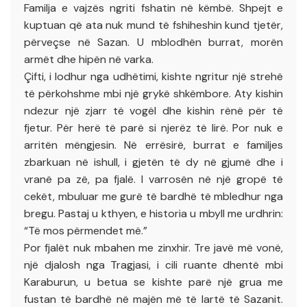
Familja e vajzës ngriti fshatin në këmbë. Shpejt e
kuptuan që ata nuk mund të fshiheshin kund tjetër,
përveçse në Sazan. U mblodhën burrat, morën
armët dhe hipën në varka.
Çifti, i lodhur nga udhëtimi, kishte ngritur një strehë
të përkohshme mbi një grykë shkëmbore. Aty kishin
ndezur një zjarr të vogël dhe kishin rënë për të
fjetur. Për herë të parë si njerëz të lirë. Por nuk e
arritën mëngjesin. Në errësirë, burrat e familjes
zbarkuan në ishull, i gjetën të dy në gjumë dhe i
vranë pa zë, pa fjalë. I varrosën në një gropë të
cekët, mbuluar me gurë të bardhë të mbledhur nga
bregu. Pastaj u kthyen, e historia u mbyll me urdhrin:
“Të mos përmendet më.”
Por fjalët nuk mbahen me zinxhir. Tre javë më vonë,
një djalosh nga Tragjasi, i cili ruante dhentë mbi
Karaburun, u betua se kishte parë një grua me
fustan të bardhë në majën më të lartë të Sazanit.