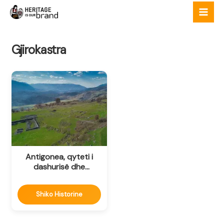
Skip
to
content
Gjirokastra
Antigonea, qyteti i
dashurisë dhe
dhimbjes
Shiko Historine