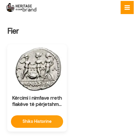
Skip
to
content
Fier
Kërcimi i nimfave rreth
flakëve të përjetshme
të Nymfeut të
Apolonisë
Shiko Historine